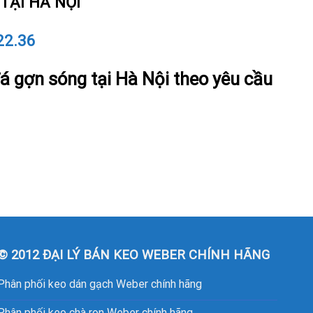
TẠI HÀ NỘI
22.36
đá gợn sóng tại Hà Nội theo yêu cầu
© 2012 ĐẠI LÝ BÁN KEO WEBER CHÍNH HÃNG
Phân phối keo dán gạch Weber chính hãng
Phân phối keo chà ron Weber chính hãng