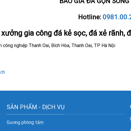
BÁO GIÁ ĐÁ GỢN SÓNG 
Hotline:
0981.00.
ỉ xưởng gia công đá kẻ sọc, đá xẻ rãnh, 
ụm công nghiệp Thanh Oai, Bích Hòa, Thanh Oai, TP Hà Nội
ạch
SẢN PHẨM - DỊCH VỤ
Gương phòng tắm